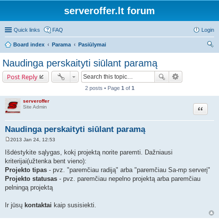
serveroffer.lt forum
Quick links
FAQ
Login
Board index
Parama
Pasiūlymai
ear
Naudinga perskaityti siūlant paramą
ch
Post Reply
2 posts • Page
1
of
1
serveroffer
Site Admin
Quote
Naudinga perskaityti siūlant paramą
2013 Jan 24, 12:53
P
o
Išdėstykite sąlygas, kokį projektą norite paremti. Dažniausi
s
kriterijai(užtenka bent vieno):
t
Projekto tipas
- pvz. "paremčiau radiją" arba "paremčiau Sa-mp serverį"
Projekto statusas
- pvz. paremčiau nepelno projektą arba paremčiau
pelningą projektą
Ir jūsų
kontaktai
kaip susisiekti.