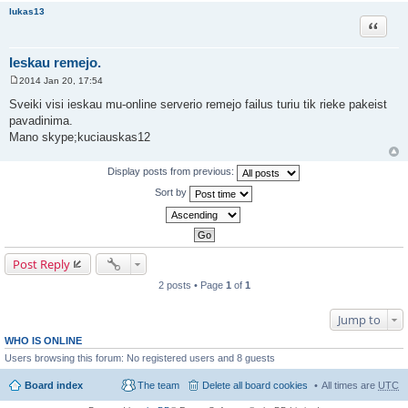
lukas13
Quote
Ieskau remejo.
2014 Jan 20, 17:54
P
o
Sveiki visi ieskau mu-online serverio remejo failus turiu tik rieke pakeist
s
pavadinima.
t
Mano skype;kuciauskas12
Display posts from previous:
Sort by
Post Reply
2 posts • Page
1
of
1
Jump to
WHO IS ONLINE
Users browsing this forum: No registered users and 8 guests
Board index
The team
Delete all board cookies
All times are
UTC