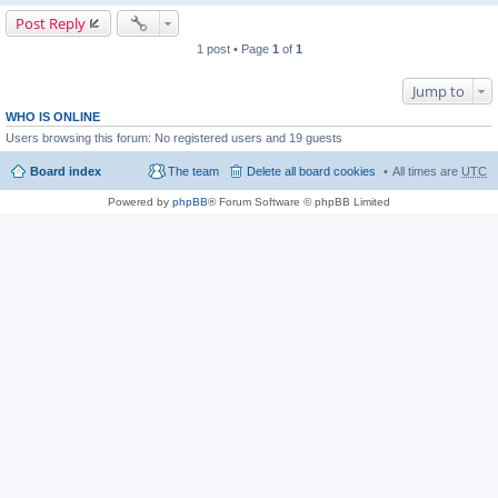
Post Reply
1 post • Page
1
of
1
Jump to
WHO IS ONLINE
Users browsing this forum: No registered users and 19 guests
Board index
The team
Delete all board cookies
All times are
UTC
Powered by
phpBB
® Forum Software © phpBB Limited