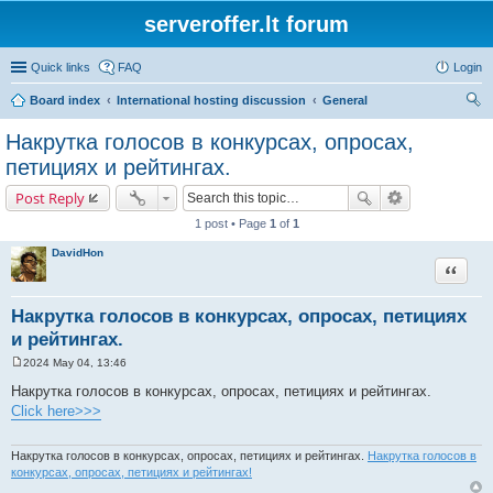
serveroffer.lt forum
Quick links
FAQ
Login
Board index
International hosting discussion
General
ear
Накрутка голосов в конкурсах, опросах,
ch
петициях и рейтингах.
Post Reply
1 post • Page
1
of
1
DavidHon
Quote
Накрутка голосов в конкурсах, опросах, петициях
и рейтингах.
2024 May 04, 13:46
P
o
Накрутка голосов в конкурсах, опросах, петициях и рейтингах.
s
Click here>>>
t
Накрутка голосов в конкурсах, опросах, петициях и рейтингах.
Накрутка голосов в
конкурсах, опросах, петициях и рейтингах!